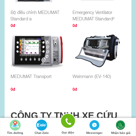
Bộ điều chỉnh MEDUMAT
Emergency Ventilator
Standard a
MEDUMAT Standard²
0đ
0đ
MEDUMAT Transport
Weinmann (EV-140)
0đ
0đ
CÔNG TY TNHH XE CỨU
THƯƠNG VIỆT NAM
Gọi điện
Tìm đường
Chat Zalo
Messenger
Nhận báo giá