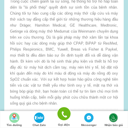
Trong cuộc chiến giành lại sự sống, hệ thống hỗ trợ hô hấp toàn
diện là "lá phổi thép" quyết định sự sinh tồn của bệnh nhân.
Chúng tôi tự hào cung cấp các dòng máy thở cấp cứu và máy
thở xách tay đẳng cấp thế giới từ những thương hiệu hàng đầu
như Dräger, Hamilton Medical, GE Healthcare, Medtronic,
Getinge và dòng máy thở Medumat của Weinmann chuyên dụng
trên xe cứu thương. Dù là giải pháp máy thở xâm lấn tại khoa
hồi sức hay các dòng máy giúp thở CPAP, BiPAP từ ResMed,
Philips Respironics, BMC, Yuwell, Breas và Fisher & Paykel,
mọi thiết bị đều đảm bảo sự ổn định tuyệt đối và dễ dàng vận
hành. Đi kèm với đó là hệ sinh thái phụ kiện và thiết bị hỗ trợ
đầy đủ: từ máy hút dịch cầm tay, máy nén khí y tế, bộ đặt nội
khí quản đến máy đo khí máu di động và máy đo nồng độ oxy
SpO2 chuẩn xác. Với sự kết hợp hoàn hảo giữa công nghệ tiên
tiến và các vật tư thiết yếu như bình oxy y tế, mặt nạ thở và
bóng bóp giúp thở, bạn hoàn toàn có thể tự tin làm chủ mọi tình
huống khẩn cấp, biến mỗi giây phút cứu chữa thành một cơ hội
sống quý giá cho bệnh nhân.
0đ
Số lượng:
Gọi điện
Tìm đường
Chat Zalo
Messenger
Nhận báo giá