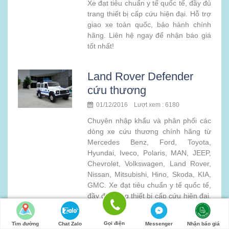
Xe đạt tiêu chuẩn y tế quốc tế, đầy đủ
trang thiết bị cấp cứu hiện đại. Hỗ trợ
giao xe toàn quốc, bảo hành chính
hãng. Liên hệ ngay để nhận báo giá
tốt nhất!
Land Rover Defender
cứu thương
01/12/2016 Lượt xem : 6180
Chuyên nhập khẩu và phân phối các
dòng xe cứu thương chính hãng từ
Mercedes Benz, Ford, Toyota,
Hyundai, Iveco, Polaris, MAN, JEEP,
Chevrolet, Volkswagen, Land Rover,
Nissan, Mitsubishi, Hino, Skoda, KIA,
GMC. Xe đạt tiêu chuẩn y tế quốc tế,
đầy đủ trang thiết bị cấp cứu hiện đại.
Hỗ trợ giao xe toàn quốc, bảo hành
chính hãng. Liên hệ ngay để nhận
Gọi điện
Tìm đường
Chat Zalo
Messenger
Nhận báo giá
báo giá tốt nhất!