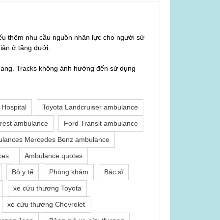
hiếu thêm nhu cầu nguồn nhân lực cho người sử
iản ở tầng dưới.
u thang. Tracks không ảnh hưởng đến sử dụng
Hospital
Toyota Landcruiser ambulance
rest ambulance
Ford Transit ambulance
lances Mercedes Benz ambulance
ces
Ambulance quotes
Bộ y tế
Phòng khám
Bác sĩ
xe cứu thương Toyota
xe cứu thương Chevrolet