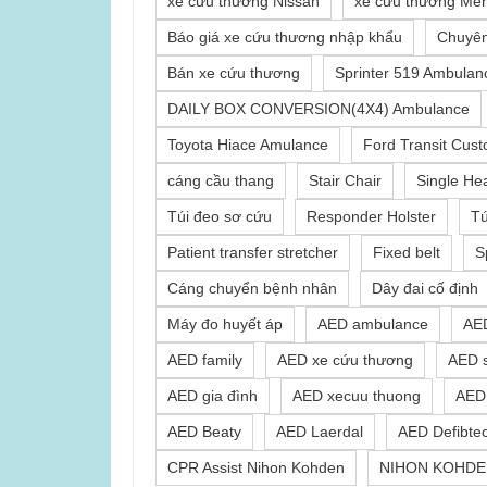
xe cứu thương Nissan
xe cứu thương Mer
Báo giá xe cứu thương nhập khẩu
Chuyên
Bán xe cứu thương
Sprinter 519 Ambulan
DAILY BOX CONVERSION(4X4) Ambulance
Toyota Hiace Amulance
Ford Transit Cus
cáng cầu thang
Stair Chair
Single He
Túi đeo sơ cứu
Responder Holster
Tú
Patient transfer stretcher
Fixed belt
S
Cáng chuyển bệnh nhân
Dây đai cố định
Máy đo huyết áp
AED ambulance
AE
AED family
AED xe cứu thương
AED s
AED gia đình
AED xecuu thuong
AED 
AED Beaty
AED Laerdal
AED Defibte
CPR Assist Nihon Kohden
NIHON KOHDE