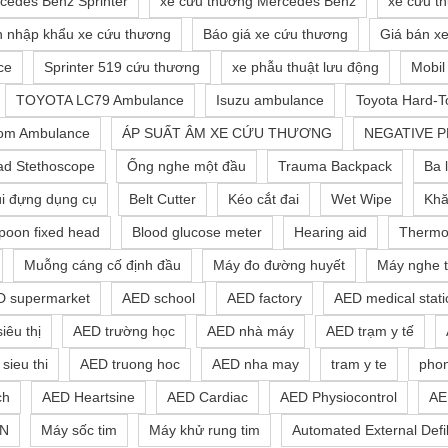
cedes Benz Sprinter
xe cứu thương Mercedes Benz
xe cứu t
 nhập khẩu xe cứu thương
Báo giá xe cứu thương
Giá bán x
ce
Sprinter 519 cứu thương
xe phẫu thuật lưu động
Mobil
TOYOTA LC79 Ambulance
Isuzu ambulance
Toyota Hard-
tom Ambulance
ÁP SUẤT ÂM XE CỨU THƯƠNG
NEGATIVE 
ad Stethoscope
Ống nghe một đầu
Trauma Backpack
Ba 
i đựng dụng cụ
Belt Cutter
Kéo cắt đai
Wet Wipe
Khă
poon fixed head
Blood glucose meter
Hearing aid
Thermo
Muỗng cáng cố định đầu
Máy đo đường huyết
Máy nghe t
D supermarket
AED school
AED factory
AED medical stati
iêu thị
AED trường học
AED nhà máy
AED trạm y tế
sieu thi
AED truong hoc
AED nha may
tram y te
pho
ch
AED Heartsine
AED Cardiac
AED Physiocontrol
AE
N
Máy sốc tim
Máy khử rung tim
Automated External Defib