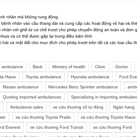
bệnh nhân mà không rung động.
n bệnh nhân vào cầu thang dài và cung cấp các hoạt động vô hại và t
nhân với ghế từ cơ chế trượt cho phép chuyển động an toàn và đơn g
hựa và có thể được gấp lại trong điều kiện tĩnh.
ài hát và mặt đất cho mục đích cho phép trượt trên tất cả các loại cầ
n ambulance
Bank
Ministry of health
Clinic
Doctor
ta Hiace
Toyota ambulance
Hyundai ambulance
Ford Eve
Nissan ambulance
Mercedes Benz Sprinter ambulance
ambu
Quoting imported ambulances
Specializing in importing ambulan
s
Ambulance sales
xe cứu thương số tự động
Ngân hàng
ser
xe cứu thương Toyota Prado
xe cứu thương Toyota Hiace
rd Everest
xe cứu thương Ford Transit
xe cứu thương Ford