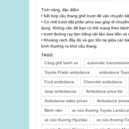
Tính năng, đặc điểm
• Kết hợp cầu thang ghế trượt để vận chuyển 
• Cơ chế trượt đặt phần phía sau giúp di chuyể
dụng. Không cần để bạn có thể mang theo bệnh 
• trượt đường ray làm bằng vật liệu dựa bền và n
• Khoảng cách đầy đủ và góc tồn tại giữa các b
bình thường ra khỏi cầu thang.
TAGS:
Cáng ghế bánh xe
automatic transmissio
Toyota Prado ambulance
ambulance Toyo
Ford ambulance
Chevrolet ambulance
Jeep ambulances
Ambulance price list
Ambulance sales prices
Ambulance price
Bệnh viện
xe cứu thương Toyota Landcrui
xe cứu thương Hyundai
xe cứu thương Fo