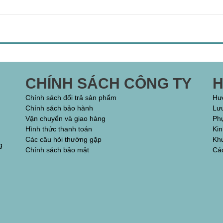
CHÍNH SÁCH CÔNG TY
H
Chính sách đổi trả sản phẩm
Hư
Chính sách bảo hành
Lưu
Vận chuyển và giao hàng
Ph
Hình thức thanh toán
Ki
Các câu hỏi thường gặp
Khu
g
Chính sách bảo mật
Các