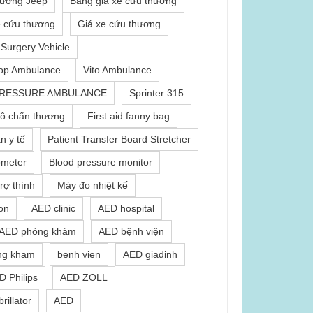
hương Jeep
Bảng giá xe cứu thương
e cứu thương
Giá xe cứu thương
 Surgery Vehicle
Top Ambulance
Vito Ambulance
PRESSURE AMBULANCE
Sprinter 315
lô chấn thương
First aid fanny bag
n y tế
Patient Transfer Board Stretcher
meter
Blood pressure monitor
rợ thính
Máy đo nhiệt kế
on
AED clinic
AED hospital
AED phòng khám
AED bệnh viện
ng kham
benh vien
AED giadinh
D Philips
AED ZOLL
rillator
AED