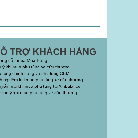
Ỗ TRỢ KHÁCH HÀNG
ớng dẫn mua Mua Hàng
 ý khi mua phụ tùng xe cứu thương
ụ tùng chính hãng và phụ tùng OEM
nh nghiệm khi mua phụ tùng xe cứu thương
yến mãi khi mua phụ tùng tại Ambulance
 lưu ý khi mua phụ tùng xe cứu thương